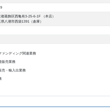
19
東京都葛飾区西亀有3-25-6-1F （本店）
 埼玉県八潮市西袋1391（倉庫）
ファンディング関連業務
発販売業務
販売・輸入出業務
務