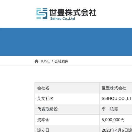
コ
ナ
ン
ビ
テ
ゲ
ン
ー
ツ
シ
へ
ョ
ス
ン
キ
に
ッ
移
HOME
会社案内
プ
動
会社名
世豊株式会社
英文社名
SEIHOU CO.,L
代表取締役
李 暁霞
資本金
5,000,000円
設立日
2023年4月6日